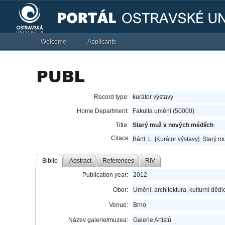
Welcome
Applicants
Record type:
kurátor výstavy
Home Department:
Fakulta umění (50000)
Title:
Starý muž v nových médiích
Citace
Bártl, L. [Kurátor výstavy]. Starý 
Biblio
Abstract
References
RIV
Publication year:
2012
Obor:
Umění, architektura, kulturní dědic
Venue:
Brno
Název galerie/muzea:
Galerie Artistů