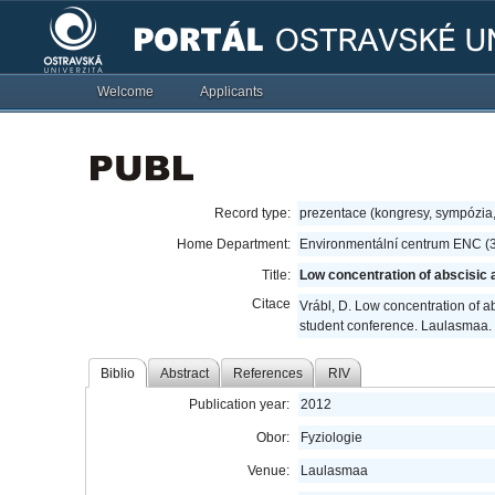
Welcome
Applicants
Record type:
prezentace (kongresy, sympózia
Home Department:
Environmentální centrum ENC (
Title:
Low concentration of abscisic
Citace
Vrábl, D. Low concentration of 
student conference. Laulasmaa.
Biblio
Abstract
References
RIV
Publication year:
2012
Obor:
Fyziologie
Venue:
Laulasmaa