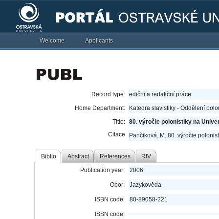
Welcome
Applicants
Record type:
ediční a redakční práce
Home Department:
Katedra slavistiky - Oddělení polo
Title:
80. výročie polonistiky na Univ
Citace
Pančíková, M. 80. výročie polonis
Biblio
Abstract
References
RIV
Publication year:
2006
Obor:
Jazykověda
ISBN code:
80-89058-221
ISSN code: