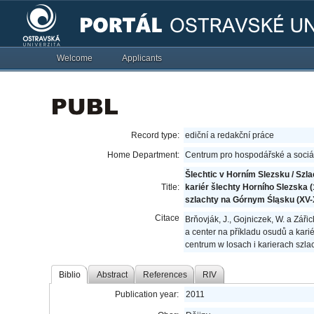
Welcome
Applicants
Record type:
ediční a redakční práce
Home Department:
Centrum pro hospodářské a sociál
Šlechtic v Horním Slezsku / Szl
Title:
kariér šlechty Horního Slezska (
szlachty na Górnym Śląsku (XV-
Citace
Brňovják, J., Gojniczek, W. a Záři
a center na příkladu osudů a karié
centrum w losach i karierach szl
Biblio
Abstract
References
RIV
Publication year:
2011