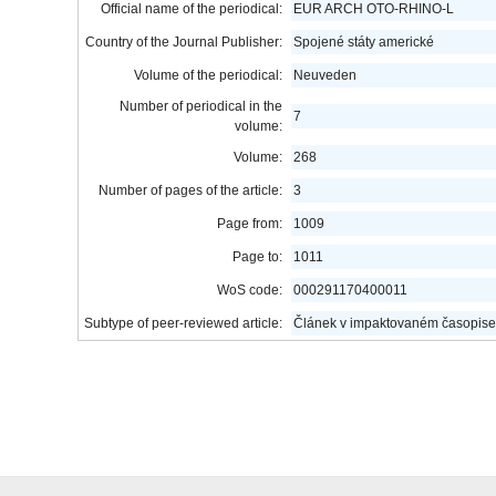
Official name of the periodical:
EUR ARCH OTO-RHINO-L
Country of the Journal Publisher:
Spojené státy americké
Volume of the periodical:
Neuveden
Number of periodical in the
7
volume:
Volume:
268
Number of pages of the article:
3
Page from:
1009
Page to:
1011
WoS code:
000291170400011
Subtype of peer-reviewed article:
Článek v impaktovaném časopise