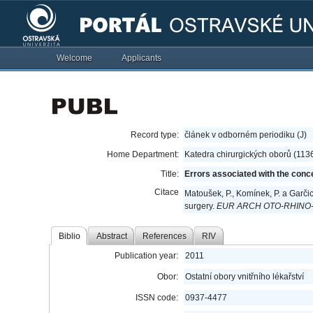
Welcome
Applicants
Record type:
článek v odborném periodiku (J)
Home Department:
Katedra chirurgických oborů (113
Title:
Errors associated with the conc
Citace
Matoušek, P., Komínek, P. a Garčic
surgery.
EUR ARCH OTO-RHINO
Biblio
Abstract
References
RIV
Publication year:
2011
Obor:
Ostatní obory vnitřního lékařství
ISSN code:
0937-4477