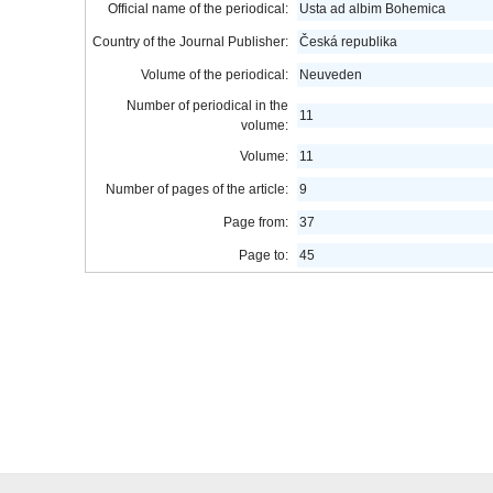
Official name of the periodical:
Usta ad albim Bohemica
Country of the Journal Publisher:
Česká republika
Volume of the periodical:
Neuveden
Number of periodical in the
11
volume:
Volume:
11
Number of pages of the article:
9
Page from:
37
Page to:
45