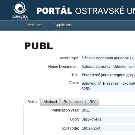
Welcome
Applicants
Record type:
článek v odborném periodiku (J)
Home Department:
Katedra slavistiky - Oddělení pol
Title:
Przestrzeń jako kategoria jęz
Citace
Balowski, M. Przestrzeń jako ka
825X.
Biblio
Abstract
References
RIV
Publication year:
2011
Obor:
Jazykověda
ISSN code:
1802-825X