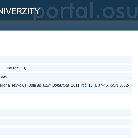
onistiky (25230)
ykowa
tegoria językowa.
Usta ad albim Bohemica
. 2011, roč. 11, s. 37-45. ISSN 1802-