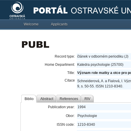
Welcome
Applicants
Record type:
článek v odborném periodiku (J)
Home Department:
Katedra psychologie (25700)
Title:
Význam role matky a otce pro po
Citace
Schneiderová, A. a Fialová, I. Výz
9, s. 50-55. ISSN 1210-8340.
Biblio
Abstract
References
RIV
Publication year:
1994
Obor:
Psychologie
ISSN code:
1210-8340