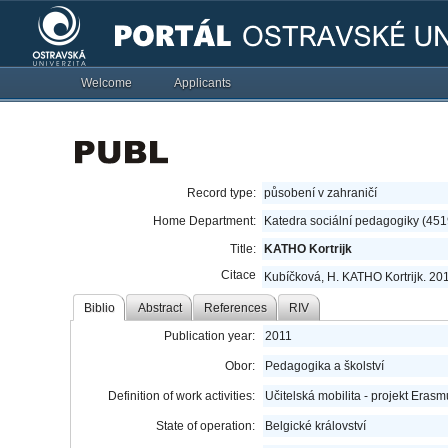
Welcome
Applicants
Record type:
působení v zahraničí
Home Department:
Katedra sociální pedagogiky (451
Title:
KATHO Kortrijk
Citace
Kubíčková, H. KATHO Kortrijk. 201
Biblio
Abstract
References
RIV
Publication year:
2011
Obor:
Pedagogika a školství
Definition of work activities:
Učitelská mobilita - projekt Eras
State of operation:
Belgické království