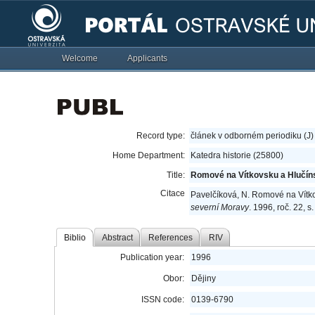
Welcome
Applicants
Record type:
článek v odborném periodiku (J)
Home Department:
Katedra historie (25800)
Title:
Romové na Vítkovsku a Hlučíns
Citace
Pavelčíková, N. Romové na Vítko
severní Moravy
. 1996, roč. 22, 
Biblio
Abstract
References
RIV
Publication year:
1996
Obor:
Dějiny
ISSN code:
0139-6790