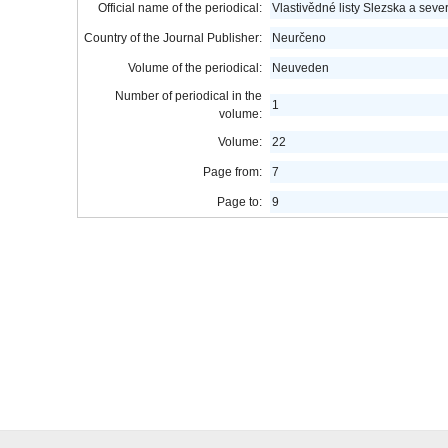
Official name of the periodical:
Vlastivědné listy Slezska a seve
Country of the Journal Publisher:
Neurčeno
Volume of the periodical:
Neuveden
Number of periodical in the
1
volume:
Volume:
22
Page from:
7
Page to:
9