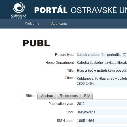
Welcome
Applicants
Record type:
článek v odborném periodiku (J)
Home Department:
Katedra českého jazyka a literat
Title:
Hlas a řeč v učitelském povolá
Citace
Kuldanová, P. Hlas a řeč v učite
1805-1464.
Biblio
Abstract
References
RIV
Publication year:
2011
Obor:
Jazykověda
ISSN code:
1805-1464