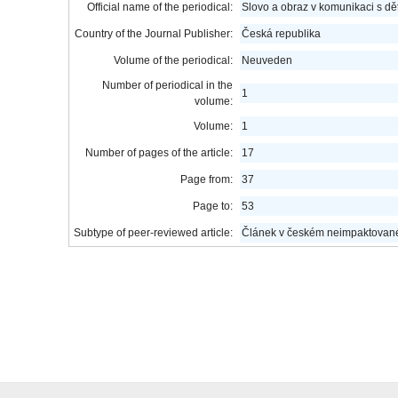
Official name of the periodical:
Slovo a obraz v komunikaci s dě
Country of the Journal Publisher:
Česká republika
Volume of the periodical:
Neuveden
Number of periodical in the
1
volume:
Volume:
1
Number of pages of the article:
17
Page from:
37
Page to:
53
Subtype of peer-reviewed article:
Článek v českém neimpaktované