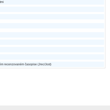
tmi
m recenzovaném časopise (Jrec/Jost)