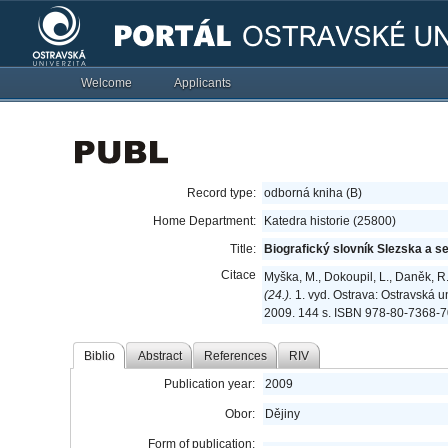
Welcome
Applicants
Record type:
odborná kniha (B)
Home Department:
Katedra historie (25800)
Title:
Biografický slovník Slezska a se
Citace
Myška, M., Dokoupil, L., Daněk, R.
(24.).
1. vyd. Ostrava: Ostravská un
2009. 144 s. ISBN 978-80-7368-7
Biblio
Abstract
References
RIV
Publication year:
2009
Obor:
Dějiny
Form of publication: