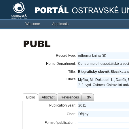
Welcome
Applicants
Record type:
odborná kniha (B)
Home Department:
Centrum pro hospodářské a sociá
Title:
Biografický slovník Slezska a
Citace
Myška, M., Dokoupil, L., Daněk, R
1.
1. vyd. Ostrava: Ostravská uni
Biblio
Abstract
References
RIV
Publication year:
2011
Obor:
Dějiny
Form of publication: