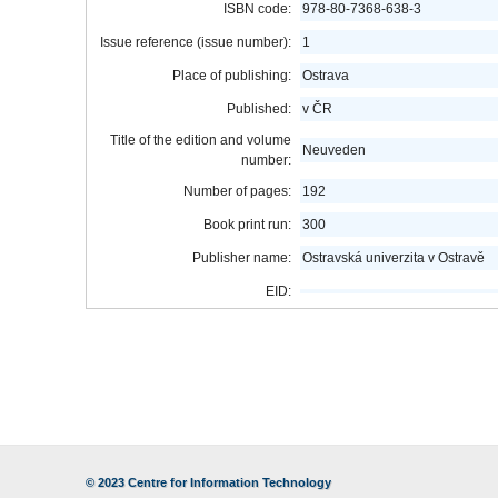
ISBN code:
978-80-7368-638-3
Issue reference (issue number):
1
Place of publishing:
Ostrava
Published:
v ČR
Title of the edition and volume
Neuveden
number:
Number of pages:
192
Book print run:
300
Publisher name:
Ostravská univerzita v Ostravě
EID:
© 2023
Centre for Information Technology