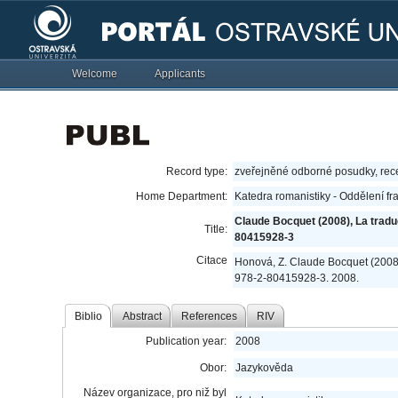
Welcome
Applicants
Record type:
zveřejněné odborné posudky, re
Home Department:
Katedra romanistiky - Oddělení fr
Claude Bocquet (2008), La tradu
Title:
80415928-3
Citace
Honová, Z. Claude Bocquet (2008)
978-2-80415928-3. 2008.
Biblio
Abstract
References
RIV
Publication year:
2008
Obor:
Jazykověda
Název organizace, pro niž byl