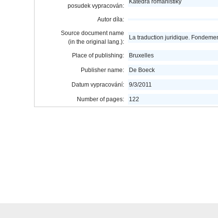
Katedra romanistiky
posudek vypracován:
Autor díla:
Source document name
La traduction juridique. Fondeme
(in the original lang.):
Place of publishing:
Bruxelles
Publisher name:
De Boeck
Datum vypracování:
9/3/2011
Number of pages:
122