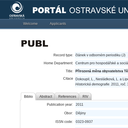
Welcome
Applicants
Record type:
článek v odborném periodiku (J)
Home Department:
Centrum pro hospodářské a sociál
Title:
Přirozená měna obyvatelstva T
Citace
Dokoupil, L., Nesládková, L. a Li
Historická demografie
. 2011, roč.
Biblio
Abstract
References
RIV
Publication year:
2011
Obor:
Dějiny
ISSN code:
0323-0937