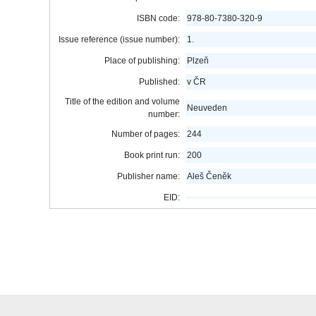
ISBN code:
978-80-7380-320-9
Issue reference (issue number):
1.
Place of publishing:
Plzeň
Published:
v ČR
Title of the edition and volume
Neuveden
number:
Number of pages:
244
Book print run:
200
Publisher name:
Aleš Čeněk
EID: