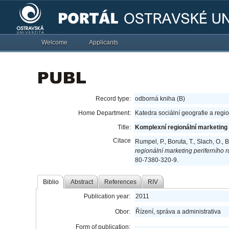
Welcome
Applicants
Record type:
odborná kniha (B)
Home Department:
Katedra sociální geografie a regi
Title:
Komplexní regionální marketing 
Citace
Rumpel, P., Boruta, T., Slach, O., B
regionální marketing periferního 
80-7380-320-9.
Biblio
Abstract
References
RIV
Publication year:
2011
Obor:
Řízení, správa a administrativa
Form of publication: