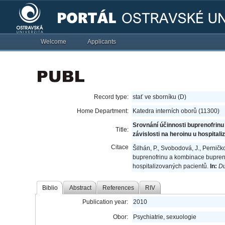
Welcome
Applicants
Record type:
stať ve sborníku (D)
Home Department:
Katedra interních oborů (11300)
Srovnání účinnosti buprenofrin
Title:
závislosti na heroinu u hospital
Citace
Šilhán, P., Svobodová, J., Perničko
buprenofrinu a kombinace bupreno
hospitalizovaných pacientů.
In:
Du
Biblio
Abstract
References
RIV
Publication year:
2010
Obor:
Psychiatrie, sexuologie