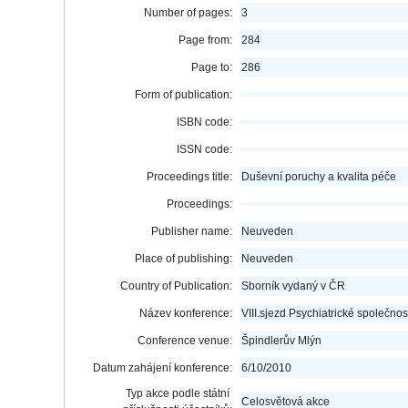
Number of pages:
3
Page from:
284
Page to:
286
Form of publication:
ISBN code:
ISSN code:
Proceedings title:
Duševní poruchy a kvalita péče
Proceedings:
Publisher name:
Neuveden
Place of publishing:
Neuveden
Country of Publication:
Sborník vydaný v ČR
Název konference:
VIII.sjezd Psychiatrické společno
Conference venue:
Špindlerův Mlýn
Datum zahájení konference:
6/10/2010
Typ akce podle státní
Celosvětová akce