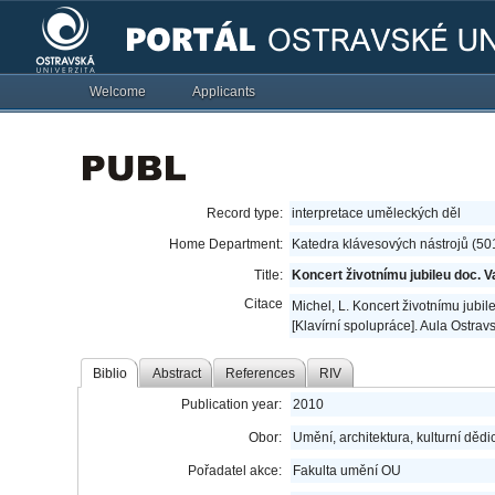
Welcome
Applicants
Record type:
interpretace uměleckých děl
Home Department:
Katedra klávesových nástrojů (50
Title:
Koncert životnímu jubileu doc. V
Citace
Michel, L. Koncert životnímu jubil
[Klavírní spolupráce]. Aula Ostrav
Biblio
Abstract
References
RIV
Publication year:
2010
Obor:
Umění, architektura, kulturní dědic
Pořadatel akce:
Fakulta umění OU