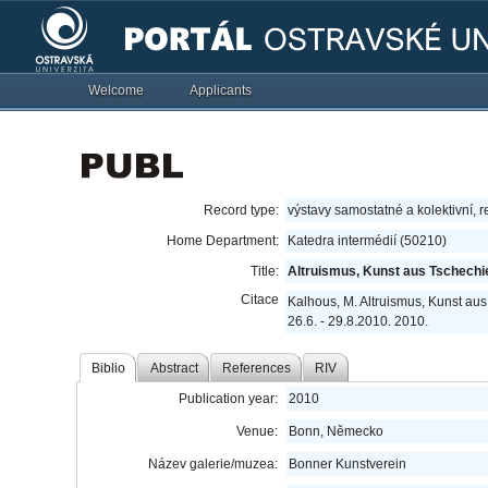
Welcome
Applicants
Record type:
výstavy samostatné a kolektivní, r
Home Department:
Katedra intermédií (50210)
Title:
Altruismus, Kunst aus Tschechi
Citace
Kalhous, M. Altruismus, Kunst au
26.6. - 29.8.2010. 2010.
Biblio
Abstract
References
RIV
Publication year:
2010
Venue:
Bonn, Německo
Název galerie/muzea:
Bonner Kunstverein