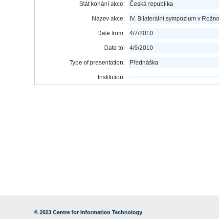
Stát konání akce:
Česká republika
Název akce:
IV. Bilaterální sympozium v Rož
Date from:
4/7/2010
Date to:
4/9/2010
Type of presentation:
Přednáška
Institution:
© 2023
Centre for Information Technology