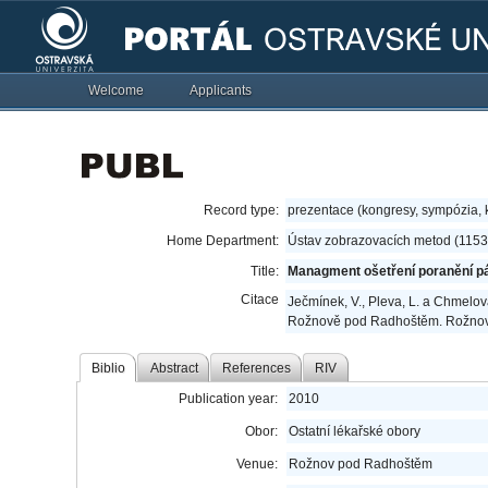
Welcome
Applicants
Record type:
prezentace (kongresy, sympózia,
Home Department:
Ústav zobrazovacích metod (1153
Title:
Managment ošetření poranění p
Citace
Ječmínek, V., Pleva, L. a Chmelov
Rožnově pod Radhoštěm. Rožnov
Biblio
Abstract
References
RIV
Publication year:
2010
Obor:
Ostatní lékařské obory
Venue:
Rožnov pod Radhoštěm