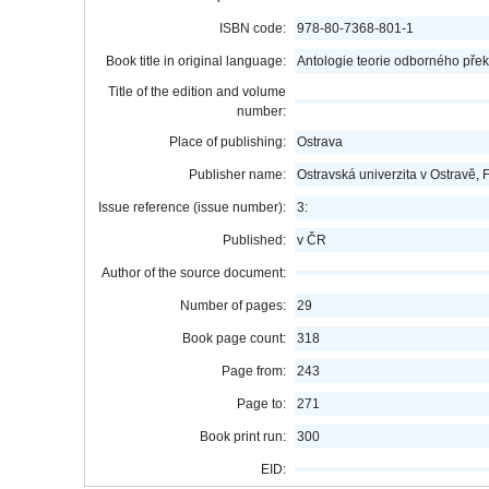
ISBN code:
978-80-7368-801-1
Book title in original language:
Antologie teorie odborného přek
Title of the edition and volume
number:
Place of publishing:
Ostrava
Publisher name:
Ostravská univerzita v Ostravě, F
Issue reference (issue number):
3:
Published:
v ČR
Author of the source document:
Number of pages:
29
Book page count:
318
Page from:
243
Page to:
271
Book print run:
300
EID: