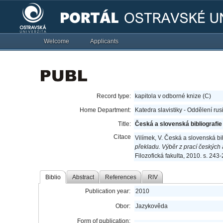
Welcome
Applicants
Record type:
kapitola v odborné knize (C)
Home Department:
Katedra slavistiky - Oddělení rus
Title:
Česká a slovenská bibliografie
Citace
Vilímek, V. Česká a slovenská bi
překladu. Výběr z prací českých
Filozofická fakulta, 2010. s. 24
Biblio
Abstract
References
RIV
Publication year:
2010
Obor:
Jazykověda
Form of publication: