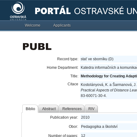
Welcome
Applicants
Record type:
stať ve sborníku (D)
Home Department:
Katedra informačních a komunikač
Title:
Methodology for Creating Adapt
Citace
Kostolányová, K. a Šarmanová, J.
Practical Aspects of Distance Lea
83-60071-30-4.
Biblio
Abstract
References
RIV
Publication year:
2010
Obor:
Pedagogika a školství
Number of pages:
12