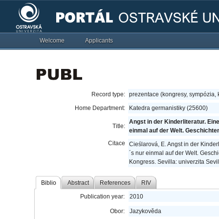
Welcome
Applicants
Record type:
prezentace (kongresy, sympózia,
Home Department:
Katedra germanistiky (25600)
Angst in der Kinderliteratur. E
Title:
einmal auf der Welt. Geschichte
Citace
Cieślarová, E. Angst in der Kinde
´s nur einmal auf der Welt. Geschi
Kongress. Sevilla: univerzita Sevil
Biblio
Abstract
References
RIV
Publication year:
2010
Obor:
Jazykověda