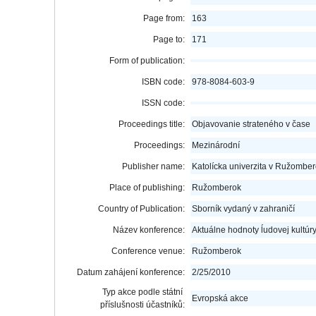
Page from:
163
Page to:
171
Form of publication:
ISBN code:
978-8084-603-9
ISSN code:
Proceedings title:
Objavovanie strateného v čase
Proceedings:
Mezinárodní
Publisher name:
Katolícka univerzita v Ružombe
Place of publishing:
Ružomberok
Country of Publication:
Sborník vydaný v zahraničí
Název konference:
Aktuálne hodnoty ĺudovej kultúr
Conference venue:
Ružomberok
Datum zahájení konference:
2/25/2010
Typ akce podle státní
Evropská akce
příslušnosti účastníků: