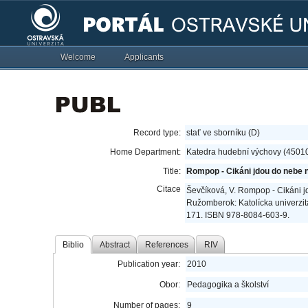
Welcome
Applicants
Record type:
stať ve sborníku (D)
Home Department:
Katedra hudební výchovy (4501
Title:
Rompop - Cikáni jdou do nebe n
Citace
Ševčíková, V. Rompop - Cikáni j
Ružomberok: Katolícka univerzit
171. ISBN 978-8084-603-9.
Biblio
Abstract
References
RIV
Publication year:
2010
Obor:
Pedagogika a školství
Number of pages:
9