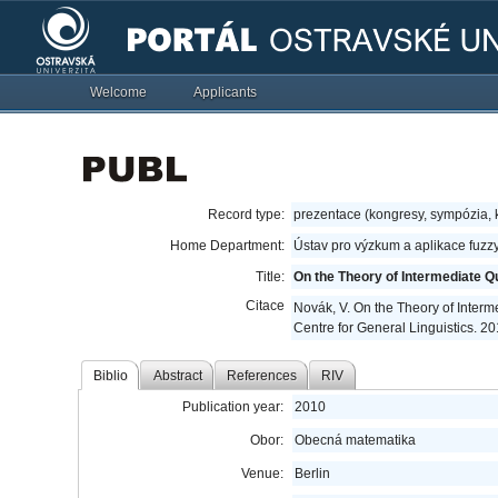
Welcome
Applicants
Record type:
prezentace (kongresy, sympózia,
Home Department:
Ústav pro výzkum a aplikace fuzz
Title:
On the Theory of Intermediate Qu
Citace
Novák, V. On the Theory of Interme
Centre for General Linguistics. 20
Biblio
Abstract
References
RIV
Publication year:
2010
Obor:
Obecná matematika
Venue:
Berlin