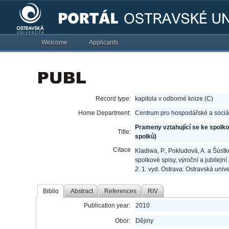
Welcome
Applicants
Record type:
kapitola v odborné knize (C)
Home Department:
Centrum pro hospodářské a sociál
Prameny vztahující se ke spolkov
Title:
spolků)
Citace
Kladiwa, P., Pokludová, A. a Šústk
spolkové spisy, výroční a jubilejní
2.
1. vyd. Ostrava: Ostravská univ
Biblio
Abstract
References
RIV
Publication year:
2010
Obor:
Dějiny