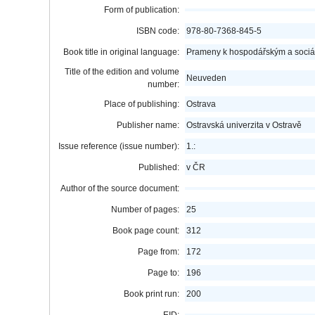
Form of publication:
ISBN code:
978-80-7368-845-5
Book title in original language:
Prameny k hospodářským a sociá
Title of the edition and volume
Neuveden
number:
Place of publishing:
Ostrava
Publisher name:
Ostravská univerzita v Ostravě
Issue reference (issue number):
1.:
Published:
v ČR
Author of the source document:
Number of pages:
25
Book page count:
312
Page from:
172
Page to:
196
Book print run:
200