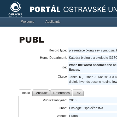
Welcome
Applicants
Record type:
prezentace (kongresy, sympózia,
Home Department:
Katedra biologie a ekologie (317
When the worst becomes the best:
Title:
fitness.
Citace
Janko, K., Eisner, J., Kotusz, J. 
diploid hybrids despite having low
Biblio
Abstract
References
RIV
Publication year:
2010
Obor:
Ekologie - společenstva
Venue:
Praha