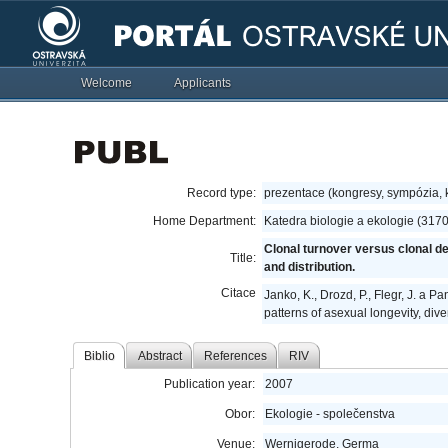
Welcome
Applicants
Record type:
prezentace (kongresy, sympózia,
Home Department:
Katedra biologie a ekologie (317
Clonal turnover versus clonal de
Title:
and distribution.
Citace
Janko, K., Drozd, P., Flegr, J. a P
patterns of asexual longevity, div
Biblio
Abstract
References
RIV
Publication year:
2007
Obor:
Ekologie - společenstva
Venue:
Wernigerode, Germa