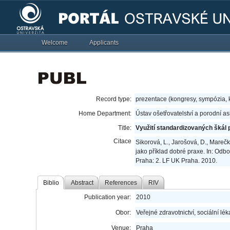
Welcome
Applicants
Record type:
prezentace (kongresy, sympózia,
Home Department:
Ústav ošetřovatelství a porodní a
Title:
Využití standardizovaných škál 
Citace
Sikorová, L., Jarošová, D., Mareč
jako příklad dobré praxe. In: Odb
Praha: 2. LF UK Praha. 2010.
Biblio
Abstract
References
RIV
Publication year:
2010
Obor:
Veřejné zdravotnictví, sociální lék
Venue:
Praha