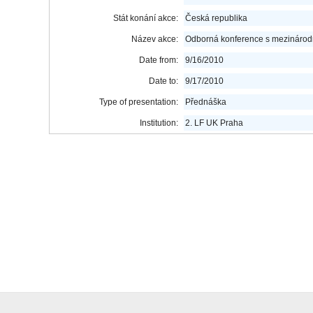
Stát konání akce:
Česká republika
Název akce:
Odborná konference s mezinárodní
Date from:
9/16/2010
Date to:
9/17/2010
Type of presentation:
Přednáška
Institution:
2. LF UK Praha