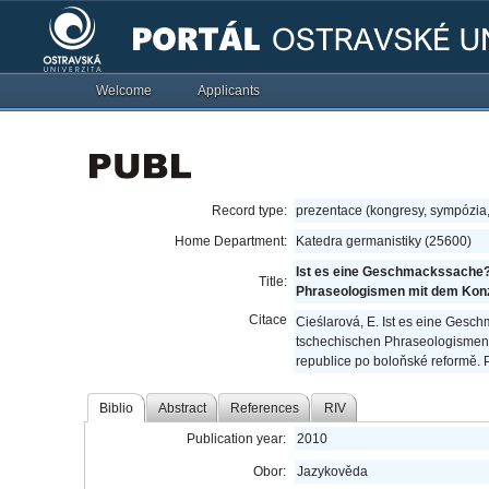
Welcome
Applicants
Record type:
prezentace (kongresy, sympózia
Home Department:
Katedra germanistiky (25600)
Ist es eine Geschmackssache?
Title:
Phraseologismen mit dem Kon
Citace
Cieślarová, E. Ist es eine Ges
tschechischen Phraseologismen 
republice po boloňské reformě.
Biblio
Abstract
References
RIV
Publication year:
2010
Obor:
Jazykověda