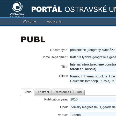
Welcome
Applicants
Record type:
prezentace (kongresy, sympózia
Home Department:
Katedra fyzické geografie a geo
Internal structure, time const
Title:
foredeep, Russia)
Citace
Pánek, T. Internal structure, tim
Caucasus foredeep, Russia). In:
Biblio
Abstract
References
RIV
Publication year:
2010
Obor:
Zemský magnetismus, geodesie,
Venue:
Branná