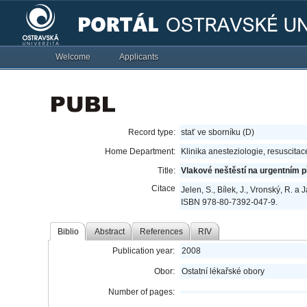
Welcome
Applicants
Record type:
stať ve sborníku (D)
Home Department:
Klinika anesteziologie, resuscitac
Title:
Vlakové neštěstí na urgentním p
Citace
Jelen, S., Bílek, J., Vronský, R. 
ISBN 978-80-7392-047-9.
Biblio
Abstract
References
RIV
Publication year:
2008
Obor:
Ostatní lékařské obory
Number of pages: