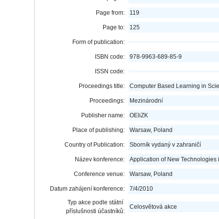
Page from:
119
Page to:
125
Form of publication:
ISBN code:
978-9963-689-85-9
ISSN code:
Proceedings title:
Computer Based Learning in Sci
Proceedings:
Mezinárodní
Publisher name:
OEliZK
Place of publishing:
Warsaw, Poland
Country of Publication:
Sborník vydaný v zahraničí
Název konference:
Application of New Technologies 
Conference venue:
Warsaw, Poland
Datum zahájení konference:
7/4/2010
Typ akce podle státní
Celosvětová akce
příslušnosti účastníků: