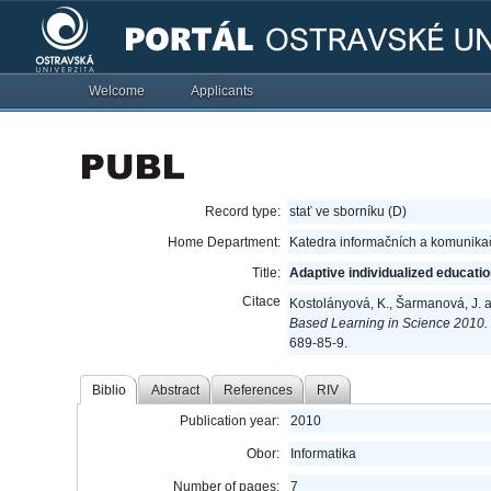
Welcome
Applicants
Record type:
stať ve sborníku (D)
Home Department:
Katedra informačních a komunikač
Title:
Adaptive individualized educatio
Citace
Kostolányová, K., Šarmanová, J. a
Based Learning in Science 2010.
689-85-9.
Biblio
Abstract
References
RIV
Publication year:
2010
Obor:
Informatika
Number of pages:
7