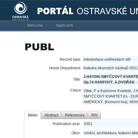
Welcome
Applicants
Record type:
interpretace uměleckých děl
Home Department:
Katedra strunných nástrojů (501
J.HAYDN-SMYČCOVÝ KVARTET 
Title:
Op.74 HARFOVÝ, A.DVOŘÁK -
Citace
Vítek, P. a Kubínovo Kvartet
SMYČCOVÝ KVARTET Es - DUR
AMERICKÝ. [Komorní hra]. SK
Biblio
Abstract
References
RIV
Publication year:
2001
Obor:
Umění, architektura, kulturní děd