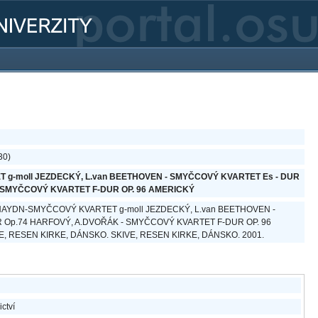
30)
g-moll JEZDECKÝ, L.van BEETHOVEN - SMYČCOVÝ KVARTET Es - DUR
 SMYČCOVÝ KVARTET F-DUR OP. 96 AMERICKÝ
o, J.HAYDN-SMYČCOVÝ KVARTET g-moll JEZDECKÝ, L.van BEETHOVEN -
 Op.74 HARFOVÝ, A.DVOŘÁK - SMYČCOVÝ KVARTET F-DUR OP. 96
IVE, RESEN KIRKE, DÁNSKO. SKIVE, RESEN KIRKE, DÁNSKO. 2001.
ictví