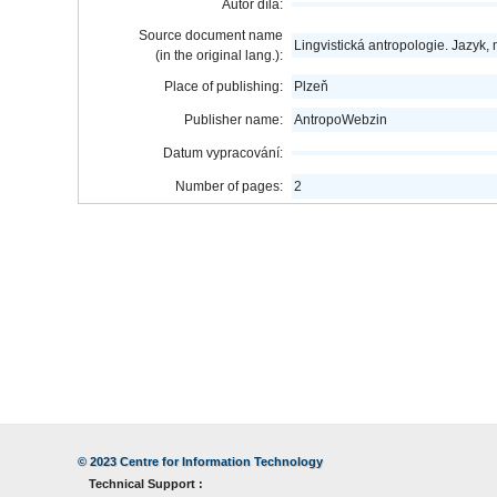
Autor díla:
Source document name
Lingvistická antropologie. Jazyk, 
(in the original lang.):
Place of publishing:
Plzeň
Publisher name:
AntropoWebzin
Datum vypracování:
Number of pages:
2
© 2023
Centre for Information Technology
Technical Support :