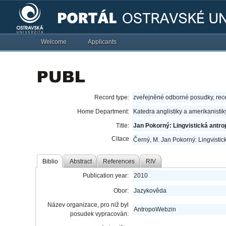
Welcome
Applicants
Record type:
zveřejněné odborné posudky, re
Home Department:
Katedra anglistiky a amerikanisti
Title:
Jan Pokorný: Lingvistická antrop
Citace
Černý, M. Jan Pokorný: Lingvistick
Biblio
Abstract
References
RIV
Publication year:
2010
Obor:
Jazykověda
Název organizace, pro niž byl
AntropoWebzin
posudek vypracován: