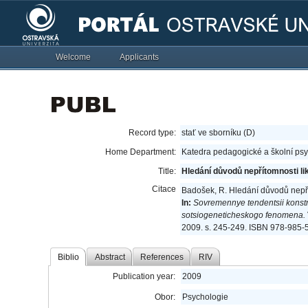
Welcome
Applicants
Record type:
stať ve sborníku (D)
Home Department:
Katedra pedagogické a školní ps
Title:
Hledání důvodů nepřítomnosti li
Citace
Badošek, R. Hledání důvodů nepří
In:
Sovremennye tendentsii konst
sotsiogeneticheskogo fenomena.
2009. s. 245-249. ISBN 978-985-
Biblio
Abstract
References
RIV
Publication year:
2009
Obor:
Psychologie