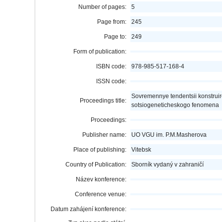
Number of pages:
5
Page from:
245
Page to:
249
Form of publication:
ISBN code:
978-985-517-168-4
ISSN code:
Sovremennye tendentsii konstrui
Proceedings title:
sotsiogeneticheskogo fenomena
Proceedings:
Publisher name:
UO VGU im. P.M.Masherova
Place of publishing:
Vitebsk
Country of Publication:
Sborník vydaný v zahraničí
Název konference:
Conference venue:
Datum zahájení konference: