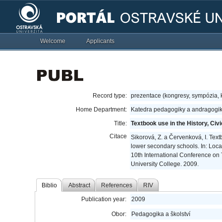
Welcome
Applicants
Record type:
prezentace (kongresy, sympózia,
Home Department:
Katedra pedagogiky a andragogik
Title:
Textbook use in the History, Ci
Citace
Sikorová, Z. a Červenková, I. Tex
lower secondary schools. In: Loca
10th International Conference on
University College. 2009.
Biblio
Abstract
References
RIV
Publication year:
2009
Obor:
Pedagogika a školství