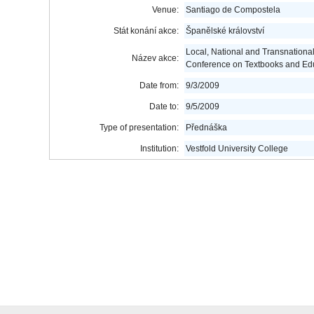
Venue:
Santiago de Compostela
Stát konání akce:
Španělské království
Local, National and Transnational
Název akce:
Conference on Textbooks and Ed
Date from:
9/3/2009
Date to:
9/5/2009
Type of presentation:
Přednáška
Institution:
Vestfold University College