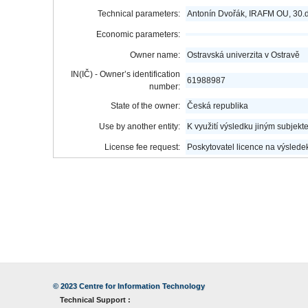
Technical parameters:
Antonín Dvořák, IRAFM OU, 30.
Economic parameters:
Owner name:
Ostravská univerzita v Ostravě
IN(IČ) - Owner’s identification
61988987
number:
State of the owner:
Česká republika
Use by another entity:
K využití výsledku jiným subjekt
License fee request:
Poskytovatel licence na výslede
© 2023
Centre for Information Technology
Technical Support :