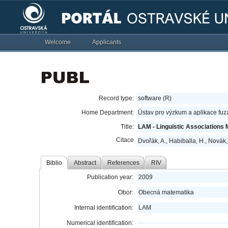
Welcome
Applicants
Record type:
software (R)
Home Department:
Ústav pro výzkum a aplikace fu
Title:
LAM - Linguistic Associations 
Citace
Dvořák, A., Habiballa, H., Novák, 
Biblio
Abstract
References
RIV
Publication year:
2009
Obor:
Obecná matematika
Internal identification:
LAM
Numerical identification: