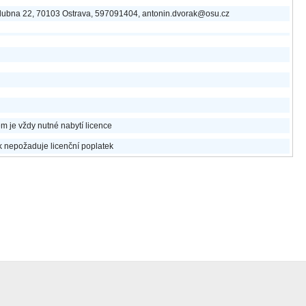
dubna 22, 70103 Ostrava, 597091404, antonin.dvorak@osu.cz
em je vždy nutné nabytí licence
k nepožaduje licenční poplatek