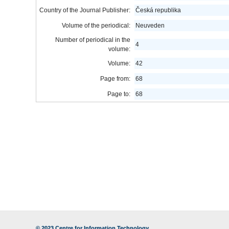
Country of the Journal Publisher:
Česká republika
Volume of the periodical:
Neuveden
Number of periodical in the
4
volume:
Volume:
42
Page from:
68
Page to:
68
© 2023
Centre for Information Technology