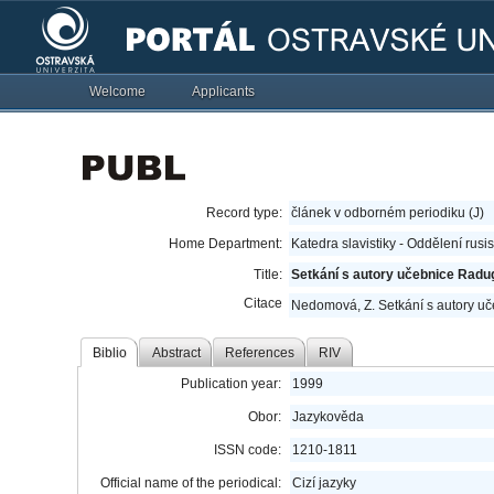
Welcome
Applicants
Record type:
článek v odborném periodiku (J)
Home Department:
Katedra slavistiky - Oddělení rusi
Title:
Setkání s autory učebnice Radu
Citace
Nedomová, Z. Setkání s autory u
Biblio
Abstract
References
RIV
Publication year:
1999
Obor:
Jazykověda
ISSN code:
1210-1811
Official name of the periodical:
Cizí jazyky