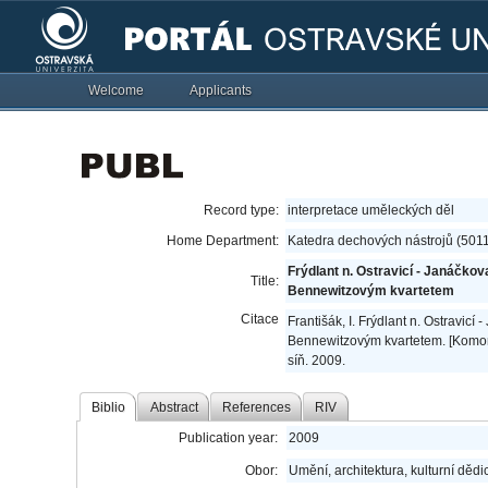
Welcome
Applicants
Record type:
interpretace uměleckých děl
Home Department:
Katedra dechových nástrojů (501
Frýdlant n. Ostravicí - Janáčkov
Title:
Bennewitzovým kvartetem
Citace
Františák, I. Frýdlant n. Ostravicí
Bennewitzovým kvartetem. [Komorní 
síň. 2009.
Biblio
Abstract
References
RIV
Publication year:
2009
Obor:
Umění, architektura, kulturní dědic