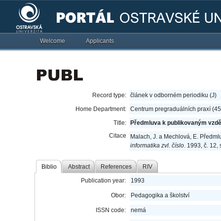
Welcome
Applicants
Record type:
článek v odborném periodiku (J)
Home Department:
Centrum pregraduálních praxí (4
Title:
Předmluva k publikovaným vzdě
Citace
Malach, J. a Mechlová, E. Předml
informatika zvl. číslo
. 1993, č. 12,
Biblio
Abstract
References
RIV
Publication year:
1993
Obor:
Pedagogika a školství
ISSN code:
nemá