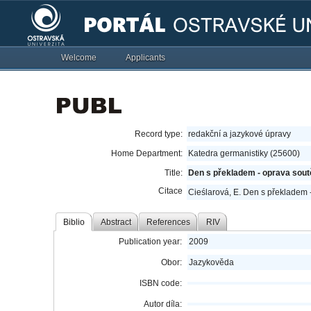
Welcome
Applicants
Record type:
redakční a jazykové úpravy
Home Department:
Katedra germanistiky (25600)
Title:
Den s překladem - oprava sout
Citace
Cieślarová, E. Den s překladem 
Biblio
Abstract
References
RIV
Publication year:
2009
Obor:
Jazykověda
ISBN code:
Autor díla: