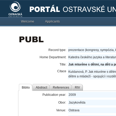
Welcome
Applicants
Record type:
prezentace (kongresy, sympózia,
Home Department:
Katedra českého jazyka a literatu
Title:
Jak mluvíme s dětmi, na děti a p
Citace
Kuldanová, P. Jak mluvíme s dětmi
dětmi a mládeží - spojující i rozdě
Biblio
Abstract
References
RIV
Publication year:
2009
Obor:
Jazykověda
Venue:
Ostrava