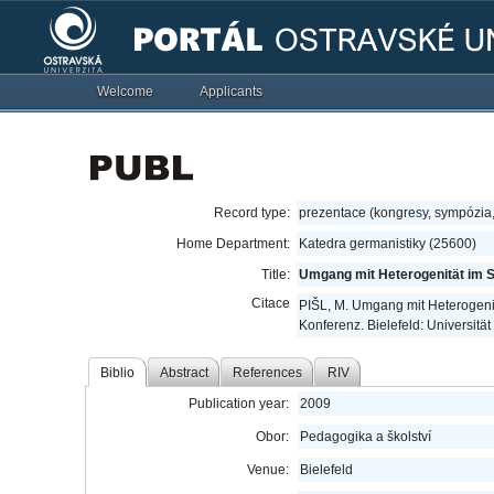
Welcome
Applicants
Record type:
prezentace (kongresy, sympózia
Home Department:
Katedra germanistiky (25600)
Title:
Umgang mit Heterogenität im S
Citace
PIŠL, M. Umgang mit Heterogenitä
Konferenz. Bielefeld: Universität
Biblio
Abstract
References
RIV
Publication year:
2009
Obor:
Pedagogika a školství
Venue:
Bielefeld