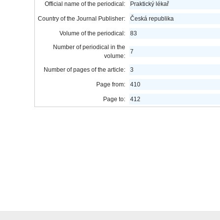
Official name of the periodical:
Praktický lékař
Country of the Journal Publisher:
Česká republika
Volume of the periodical:
83
Number of periodical in the
7
volume:
Number of pages of the article:
3
Page from:
410
Page to:
412