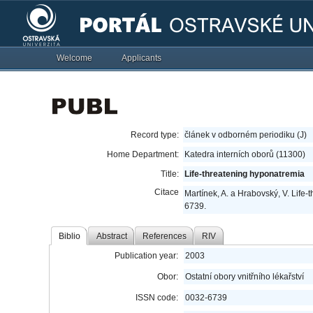
Welcome
Applicants
Record type:
článek v odborném periodiku (J)
Home Department:
Katedra interních oborů (11300)
Title:
Life-threatening hyponatremia
Citace
Martínek, A. a Hrabovský, V. Life
6739.
Biblio
Abstract
References
RIV
Publication year:
2003
Obor:
Ostatní obory vnitřního lékařství
ISSN code:
0032-6739