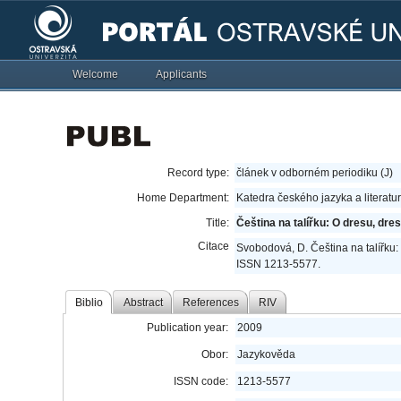
Welcome
Applicants
Record type:
článek v odborném periodiku (J)
Home Department:
Katedra českého jazyka a literatu
Title:
Čeština na talířku: O dresu, dre
Citace
Svobodová, D. Čeština na talířku:
ISSN 1213-5577.
Biblio
Abstract
References
RIV
Publication year:
2009
Obor:
Jazykověda
ISSN code:
1213-5577