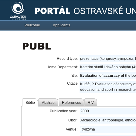
Welcome
Applicants
Record type:
prezentace (kongresy, sympózia,
Home Department:
Katedra studií lidského pohybu (
Title:
Evaluation of accuracy of the 
Citace
Kutáč, P. Evaluation of accuracy 
education and sport in research a
Biblio
Abstract
References
RIV
Publication year:
2009
Obor:
Archeologie, antropologie, etnolo
Venue:
Rydzyna