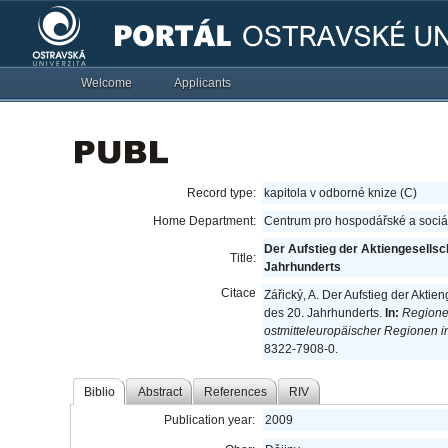
Welcome
Applicants
Record type:
kapitola v odborné knize (C)
Home Department:
Centrum pro hospodářské a sociál
Der Aufstieg der Aktiengesells
Title:
Jahrhunderts
Citace
Zářický, A. Der Aufstieg der Akt
des 20. Jahrhunderts.
In:
Regionen
ostmitteleuropäischer Regionen i
8322-7908-0.
Biblio
Abstract
References
RIV
Publication year:
2009