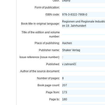
Obor:
Dějiny
Form of publication:
ISBN code:
978-3-8322-7908-0
Regionen und Regionale Industria
Book title in original language:
im 19. Jahrhundert
Title of the edition and volume
number:
Place of publishing:
Aachen
Publisher name:
Shaker Verlag
Issue reference (issue number):
:
Published:
v zahraničí
Author of the source document:
Number of pages:
8
Book page count:
207
Page from:
173
Page to:
180