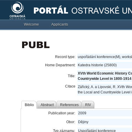
Welcome
Applicants
Record type:
uspořádání konference(M), work
Home Department:
Katedra historie (25800)
XVth World Economic History Con
Title:
Countrywide Level in 1800-1914
Citace
Zářický, A. a Lipovski, R. XVth W
the Local and Countrywide Level 
Biblio
Abstract
References
RIV
Publication year:
2009
Obor:
Dějiny
Typ záznamu:
Uspořádání konference