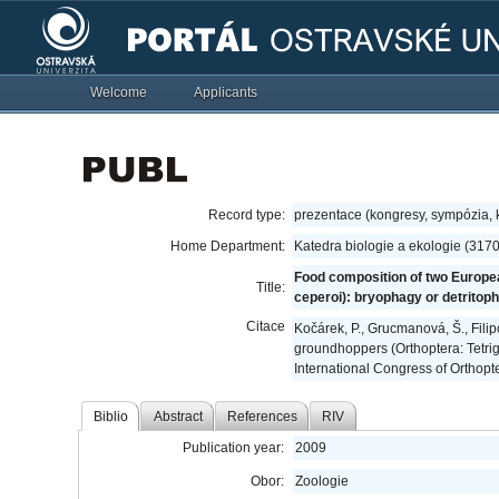
Welcome
Applicants
Record type:
prezentace (kongresy, sympózia,
Home Department:
Katedra biologie a ekologie (317
Food composition of two European
Title:
ceperoi): bryophagy or detritop
Citace
Kočárek, P., Grucmanová, Š., Filip
groundhoppers (Orthoptera: Tetrigi
International Congress of Orthopte
Biblio
Abstract
References
RIV
Publication year:
2009
Obor:
Zoologie