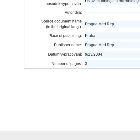
Ústav imunologie a mikrobiolog
posudek vypracován:
Autor díla:
Source document name
Prague Med Rep.
(in the original lang.):
Place of publishing:
Praha
Publisher name:
Prague Med Rep.
Datum vypracování:
9/23/2004
Number of pages:
3