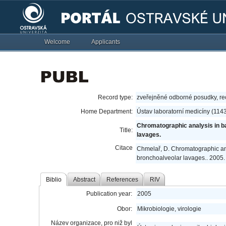
Welcome
Applicants
Record type:
zveřejněné odborné posudky, r
Home Department:
Ústav laboratorní medicíny (114
Chromatographic analysis in ba
Title:
lavages.
Citace
Chmelař, D. Chromatographic anal
bronchoalveolar lavages.. 2005.
Biblio
Abstract
References
RIV
Publication year:
2005
Obor:
Mikrobiologie, virologie
Název organizace, pro niž byl